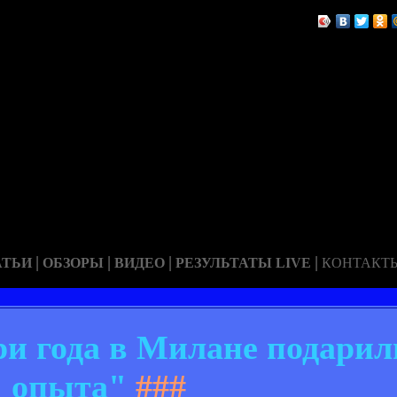
|
|
|
|
АТЬИ
ОБЗОРЫ
ВИДЕО
РЕЗУЛЬТАТЫ LIVE
КОНТАКТ
и года в Милане подарил
опыта"
###