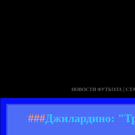
|
НОВОСТИ ФУТБОЛА
СТ
###
Джилардино: "Тр