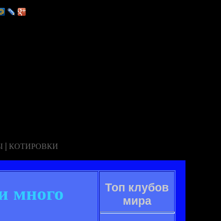
|
Ы
КОТИРОВКИ
Топ клубов
и много
мира