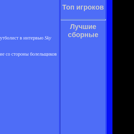
Топ игроков
Лучшие
сборные
 футболист в интервью
Sky
ние со стороны болельщиков