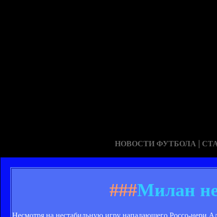
|
НОВОСТИ ФУТБОЛА
СТ
###
Милан не
Несмотря на нестабильную игру нападающего Россо-нери Аль