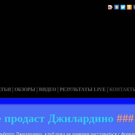
|
|
|
|
АТЬИ
ОБЗОРЫ
ВИДЕО
РЕЗУЛЬТАТЫ LIVE
КОНТАКТ
 продаст Джилардино
###
берто Джилардино, клуб пока не намерен расставаться с форва