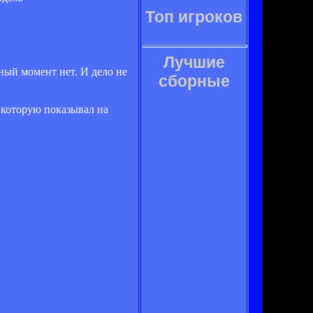
Топ игроков
Лучшие
ный момент нет. И дело не
сборные
 которую показывал на