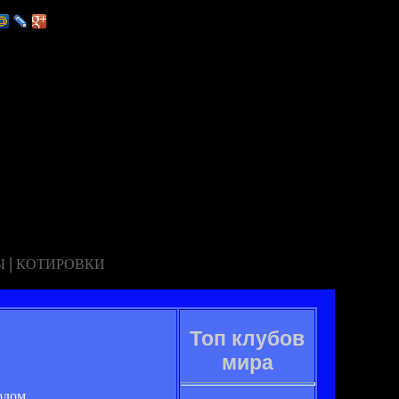
|
Ы
КОТИРОВКИ
Топ клубов
мира
рдом.