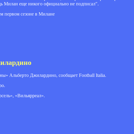
едь Милан еще никого официально не подписал".
ем первом сезоне в Милане
жилардино
» Альберто Джилардино, сообщает Football Italia.
ро.
сель», «Вильярреал».