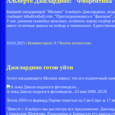
Альберто Джилардино: "Фиорентина" 
Бывший нападающий "Милана" Альберто Джилардино, недавн
сообщает tribalfootball.com. "Присоединившись к "фиалкам", 
У нас длинная скамейка запасных, особенно хорош подбор
имеет отличные шансы на победу в чемпионате. Единственная
10.03.2015 |
Комментарии: 0
|
Читать полностью
Джилардино готов уйти
Агент нападающего Милана заявил, что его подопечный нам
А пока Джила подался в фотомодели...
03 мая 2008, 20:28
Летом 2005-го форвард Пармы переехал на Сан-Сиро за 17 м
"Вместе с Альберто мы рассмотри все предложения. Джиларди
с приходом Шевченко, Роналдиньо и Боррьелло его шансы ст