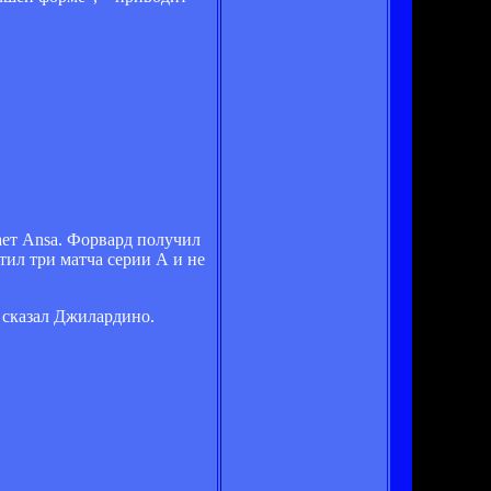
ет Ansa. Форвард получил
тил три матча серии А и не
- сказал Джилардино.