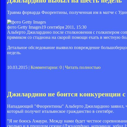
Джилардино выбыл на шесть недель
Травма форварда Фиорентины, полученная им в матче с Удине
фото Getty Images
19 сентября 2011, 15:30
Альберто Джилардино после столкновения с голкипером соп
прямиком со стадиона на скорой помощи ехать в местную бо
Детальное обследование выявило повреждение большоберцово
недель.
10.03.2015 |
Комментарии: 0
|
Читать полностью
Джилардино не боится конкуренции c
Нападающий "Фиорентины" Альберто Джилардино заявил, чт
который получит итальянское гражданство в сентябре.
"Я не боюсь Амаури. Между нами будет честное соревнование,
сколько и в прошлом сезоне (
Джилардино, напомним, забил 1