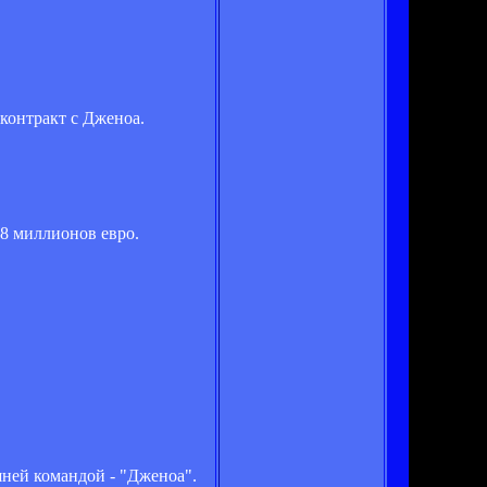
контракт с Дженоа.
 8 миллионов евро.
шней командой - "Дженоа".