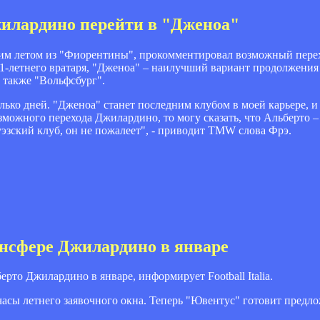
жилардино перейти в "Дженоа"
им летом из "Фиорентины", прокомментировал возможный перех
-летнего вратаря, "Дженоа" – наилучший вариант продолжения 
 также "Вольфсбург".
олько дней. "Дженоа" станет последним клубом в моей карьере, и
зможного перехода Джилардино, то могу сказать, что Альберто – 
эзский клуб, он не пожалеет", - приводит TMW слова Фрэ.
ансфере Джилардино в январе
то Джилардино в январе, информирует Football Italia.
часы летнего заявочного окна. Теперь "Ювентус" готовит предл