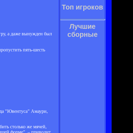
Топ игроков
Лучшие
сборные
ру, а даже вынужден был
пропустить пять-шесть
да "Ювентуса" Амаури,
бить столько же мячей,
учшей форме", – приводит