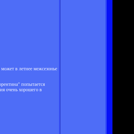
 может в летнее межсезонье
орентина" попытается
ия очень хорошего в