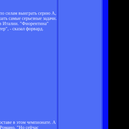
по силам выиграть серию А,
шать самые серьезные задачи.
в Италии. "Фиорентина"
р", - сказал форвард.
оставе в этом чемпионате. А
Романо. "Но сейчас