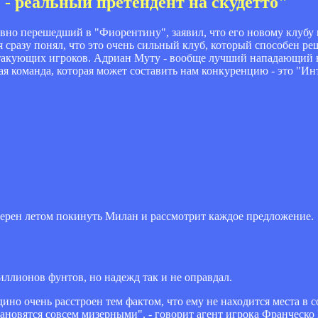
- реальный претендент на скудетто"
о перешедший в "Фиорентину", заявил, что его новому клубу 
я сразу понял, что это очень сильный клуб, который способен ре
 атакующих игроков. Адриан Муту - вообще лучший нападающий 
 команда, которая может составить нам конкуренцию - это "Инте
ерен летом покинуть Милан и рассмотрит каждое предложение.
иллионов фунтов, но надежд так и не оправдал.
но очень расстроен тем фактом, что ему не находится места в с
ановятся совсем мизерными", - говорит агент игрока Франческо 