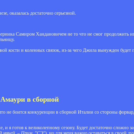
зе, оказалась достаточно серьезной.
ерника Самиром Хандановичем не то что не смог продолжить иг
льницу.
й кости и коленных связок, из-за чего Джила вынужден будет 
 Амаури в сборной
о не боится конкуренции в сборной Италии со стороны форвар
 и я готов к великолепному сезону. Будет достаточно сложно за
9 мячей. – Прим. "СЭ"
), но для меня важно оставаться в своей л