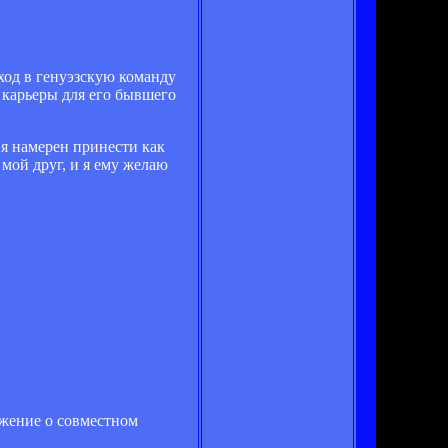
од в генуэзскую команду
карьеры для его бывшего
 я намерен принести как
мой друг, и я ему желаю
ожение о совместном